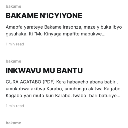
bakame
BAKAME N'ICYIYONE
Amapfa yarateye Bakame irasonza, maze yibuka ibyo
gusuhuka. Iti “Mu Kinyaga mpafite mabukwe
nahakoye inka zanjye umunani.” Bakame iragenda,
1 min read
ibonye inaniwe, ijya mu gicucu munsi y’igiti; irora
hejuru ibona icyiyone gitamiye umunopfu w’umutari.
Nkunda agatukura Bakame ikarusha! Iti “Henga
bakame
nihendere ubwenge Cyiyone…. Amashyo Cyiyone,
INKWAVU MU BANTU
urakoma neza? Noneho si
GURA AGATABO (PDF) Kera habayeho abana babiri,
umukobwa akitwa Karabo, umuhungu akitwa Kagabo.
Kagabo yari muto kuri Karabo. Iwabo bari baturiye
ishyamba. Iryo shyamba ryabagamo inyamaswa
1 min read
yitwa Bakame, ikaba n’inshuti yabo magara.
Yakundaga kubafasha gutashya, barangiza
ikabaherekeza, ikabarenza ishyamba, hanyuma
bakame