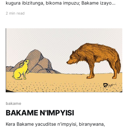
kugura ibizitunga, bikoma impuzu; Bakame izayo
ikazimesa zikaba nziza; inzovu ikayoberwa kuzinoza.
2 min read
Bukeye birazinduka bijya kuzibunza, biragenda
bigera ku rugo, bibaza nyir’urugo biti: ‘Nta nka mufite
ku mpuzu zo kwambara?’ Nyir’urugo
bakame
BAKAME N'IMPYISI
Kera Bakame yacuditse n'impyisi, biranywana,