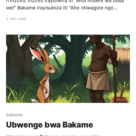
n'inzovu. Inzovu irayibwira iti "Mva imbere wa busa
we!" Bakame irayisubiza iti "Aho ntiwagize ngo
ubugabo ni ubunini? Niba utabyemera ngwino
2 min read
dusiganwe, urebe ko ntakurusha imbaraga. Cyagwa
se, kubera ko uzi ko udashobora guterura ibyo biguru
byawe ngo
bakame
Ubwenge bwa Bakame