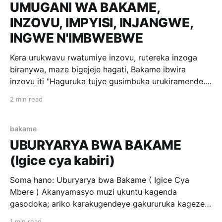
ikagaruka. Ibyo biba igihe kirekire, kugera ubwo
UMUGANI WA BAKAME,
Bakame yifuje
INZOVU, IMPYISI, INJANGWE,
INGWE N'IMBWEBWE
Kera urukwavu rwatumiye inzovu, rutereka inzoga
biranywa, maze bigejeje hagati, Bakame ibwira
inzovu iti "Haguruka tujye gusimbuka urukiramende."
Biragenda bigera aho urukiramende rwari rushinze;
2 min read
Bakame irarusimbuka; Inzovu irarusimbuka irarunera!
Bakame ibwira inzovu iti "Uzi impamvu? Ni ayo
mabuno yawe; none inama nakugira, zana nyakebe
bakame
maze urebe ko
UBURYARYA BWA BAKAME
(Igice cya kabiri)
Soma hano: Uburyarya bwa Bakame ( Igice Cya
Mbere ) Akanyamasyo muzi ukuntu kagenda
gasodoka; ariko karakugendeye gakururuka kageze
kuri rya riba, kihisha mu mazi. Bakame uko
1 min read