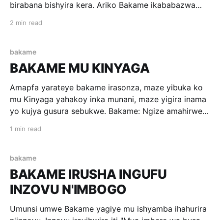
birabana bishyira kera. Ariko Bakame ikababazwa
n'uko impyisi iyirusha ubukungu. Bukeye Bakame
2 min read
ibwira impyisi iti "Reka ducuruze impu, ubukungu
bwawe burusheho kwiyongera, ndetse ungurize ibintu
byo gutangiza, nzajye nkungukira." Impyisi
bakame
irabyemera. Bitangira gucuruza impu, zimaze
BAKAME MU KINYAGA
kugwira, bijya kuzicuruza mu
Amapfa yarateye bakame irasonza, maze yibuka ko
mu Kinyaga yahakoy inka munani, maze yigira inama
yo kujya gusura sebukwe. Bakame: Ngize amahirwe
mbonye impamba y'utujumba tubiri! Musigare
1 min read
amahoro ngiye mu Kinyaga kubahahira. Umugore:
Nizeye ko uzaronka byinshi, kandi ukabanguka inzara
itaratwica! Ubwo Bakame iragenda iragendaa, bigeze
bakame
aho irananirwa,
BAKAME IRUSHA INGUFU
INZOVU N'IMBOGO
Umunsi umwe Bakame yagiye mu ishyamba ihahurira