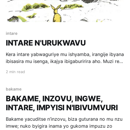
intare
INTARE N'URUKWAVU
Kera intare yabwaguriye mu ishyamba, irangije ibyana
ibisasira mu isenga, ikajya ibigaburirira aho. Muzi rero
ko intare irya byinshi, ndetse n’ibyana byayo bivuka
2 min read
bizi kurya cyane. Ni yo mpamvu iyo ntare
yagombaga kwica inyamaswa nyinshi, kugira ngo
ibone ibiyihaza yo n’ibyana byayo. Umunsi umwe
bakame
isigira ibyana byayo ibyo
BAKAME, INZOVU, INGWE,
INTARE, IMPYISI N'IBIVUMVURI
Bakame yacuditse n’inzovu, biza guturana no mu nzu
imwe; nuko byigira inama yo gukoma impuzu zo