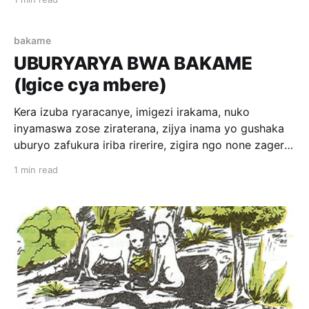
yamenyereye iraza no ku iriba, yihamagaza ubusa,
igira ngo irebe ko hari indi nyamaswa yaba yaje
kurinda amazi. Ibonye ntayo iriba irarishoka ngo
bakame
ivome nk&
UBURYARYA BWA BAKAME
(Igice cya mbere)
Kera izuba ryaracanye, imigezi irakama, nuko
inyamaswa zose ziraterana, zijya inama yo gushaka
uburyo zafukura iriba rirerire, zigira ngo none zagera
ku mazi. Inyamaswa zose zirabyemera, uretse
1 min read
Bakame yavuze ko nta mbaraga ifite. Umwami
w’ishyamba hamwe n'ibyegera bye, byemeza ko iryo
riba niritungana zizajya zijya ibihe byo