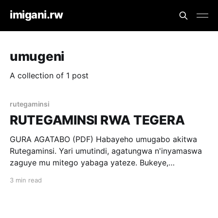
imigani.rw
umugeni
A collection of 1 post
rutegaminsi
RUTEGAMINSI RWA TEGERA
GURA AGATABO (PDF) Habayeho umugabo akitwa
Rutegaminsi. Yari umutindi, agatungwa n'inyamaswa
zaguye mu mitego yabaga yateze. Bukeye,
Rutegaminsi ajya gutega ; ageze mu ishyamba,
3 min read
aratega, maze haza gufatwa impongo. Impongo
iramubwira iti "Rutegaminsi rwa Tegera, wantegura
ntundye ko nanjye nzagutegurira nkakwishyura iyo