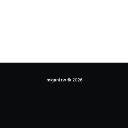
neza!" Nuko Rutegaminsi arayitegurira iragenda.
imigani.rw
© 2026