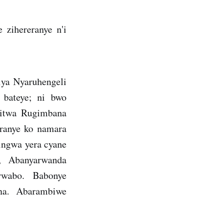
zihereranye n'i
iya Nyaruhengeli
 bateye; ni bwo
itwa Rugimbana
ranye ko namara
ingwa yera cyane
i, Abanyarwanda
rwabo. Babonye
na. Abarambiwe