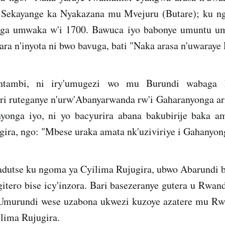
 Sekayange ka Nyakazana mu Mvejuru (Butare); ku n
nga umwaka w'i 1700. Bawuca iyo babonye umuntu um
ra n'inyota ni bwo bavuga, bati "Naka arasa n'uwaray
ntambi, ni iry'umugezi wo mu Burundi wabaga ha
ri ruteganye n'urw'Abanyarwanda rw'i Gaharanyonga ari
yonga iyo, ni yo bacyurira abana bakubirije baka a
ira, ngo: "Mbese uraka amata nk'uziviriye i Gahanyon
dutse ku ngoma ya Cyilima Rujugira, ubwo Abarundi ba
tero bise icy'inzora. Bari basezeranye gutera u Rwan
"Umurundi wese uzabona ukwezi kuzoye azatere mu R
lima Rujugira.