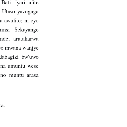
Bati "yari afite
" Ubwo yavugaga
 awufite; ni cyo
insi Sekayange
nde; aratakarwa
ese mwana wanjye
dabagizi bw'uwo
ona umuntu wese
Uno muntu arasa
ta.