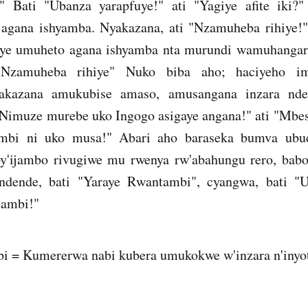
" Bati "Ubanza yarapfuye!" ati "Yagiye afite iki?" 
 agana ishyamba. Nyakazana, ati "Nzamuheba rihiye!
ye umuheto agana ishyamba nta murundi wamuhangara
 "Nzamuheba rihiye" Nuko biba aho; haciyeho im
akazana amukubise amaso, amusangana inzara nde
 "Nimuze murebe uko Ingogo asigaye angana!" ati "Mb
mbi ni uko musa!" Abari aho baraseka bumva ubu
by'ijambo rivugiwe mu rwenya rw'abahungu rero, bab
 ndende, bati "Yaraye Rwantambi", cyangwa, bati "
tambi!"
i = Kumererwa nabi kubera umukokwe w'inzara n'inyo