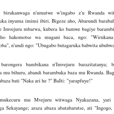
 birukanwaga n'umutwe w'ingabo z'u Rwanda wit
ka inyuma iminsi ibiri. Bigeze aho, Abarundi baraba
e Imvejuru mbarwa, kubera ko bamwe bagiye barambi
aho hakomotse wa mugani baca, ngo: "Wirukan
a", n'undi ngo: "Ubugabo butagaruka babwita ububw
barongera bambikana n'Imvejuru barazitatanya; 
sha mu bihuru, abandi barambuka baza mu Rwanda. Ba
baza bati "Naka ari he ?" BaIti: "yarapfuye!"
mukecuru mu Mvejuru witwaga Nyakazana, yari 
ga Sekayange; araza abaza abatabarutse, ati "Ingogo, 