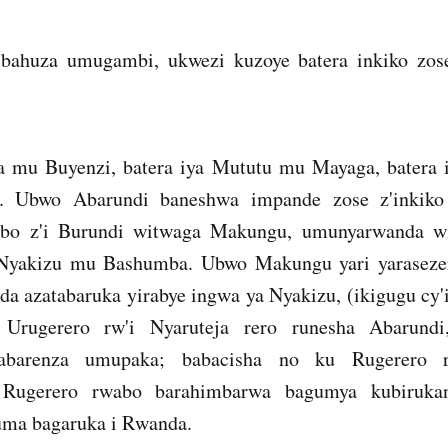
bahuza umugambi, ukwezi kuzoye batera inkiko zose 
ira mu Buyenzi, batera iya Mututu mu Mayaga, batera 
. Ubwo Abarundi baneshwa impande zose z'inkiko
abo z'i Burundi witwaga Makungu, umunyarwanda w
 Nyakizu mu Bashumba. Ubwo Makungu yari yaraseze
da azatabaruka yirabye ingwa ya Nyakizu, (ikigugu cy'
 Urugerero rw'i Nyaruteja rero runesha Abarund
babarenza umupaka; babacisha no ku Rugerero 
u Rugerero rwabo barahimbarwa bagumya kubiruka
yuma bagaruka i Rwanda.