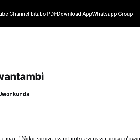
ube Channel
Ibitabo PDF
Download App
Whatsapp Group
rwantambi
 Uwonkunda
a ngo: "Naka yaraye rwantambi cyangwa arasa n'uwar