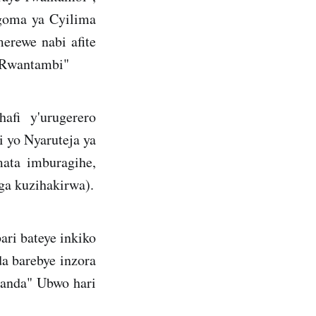
goma ya Cyilima
erewe nabi afite
e Rwantambi"
fi y'urugerero
 yo Nyaruteja ya
mata imburagihe,
ga kuzihakirwa).
ri bateye inkiko
da barebye inzora
wanda" Ubwo hari