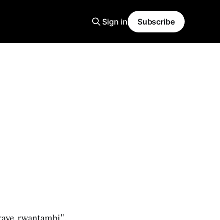
Sign in
Subscribe
aye rwantambi",