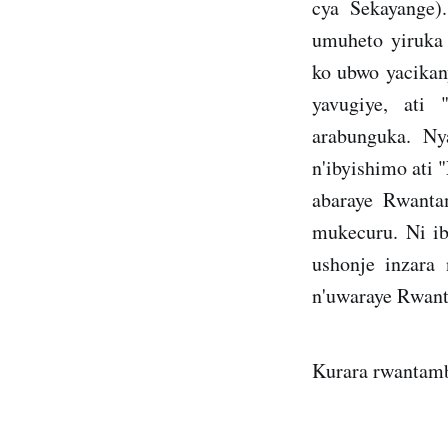
cya Sekayange).
umuheto yiruka
ko ubwo yacikan
yavugiye, ati
arabunguka. Ny
n'ibyishimo ati
abaraye Rwanta
mukecuru. Ni i
ushonje inzara
n'uwaraye Rwan
Kurara rwantamb