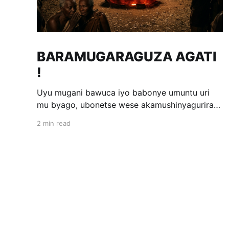
BARAMUGARAGUZA AGATI
!
Uyu mugani bawuca iyo babonye umuntu uri
mu byago, ubonetse wese akamushinyagurira
ak'impabe itagira kivugira; ni bwo bavuga ngo
2 min read
«Baramugaraguza agati !» Wakomotse kuri
Kamegeri k'i Kigoma na Muyange (Gitarama);
ahasaga umwaka w'i 1600. Ubwo umwami
witwa Mibambwe II Gisanura amaze gutura mu
Ruhango rwa