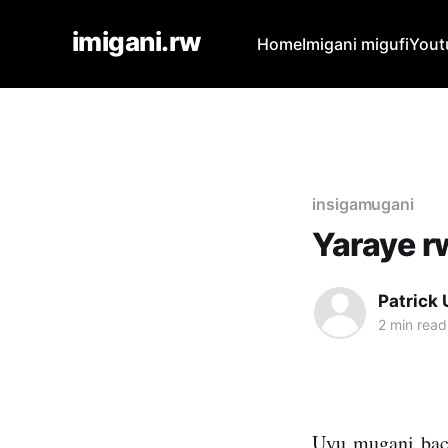
imigani.rw
Home
Imigani migufi
Yout
insigamugani
Yaraye 
Patrick
2 min read
Uyu mugani bac