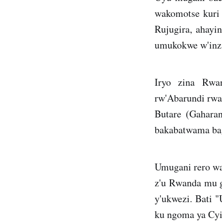
wakomotse kuri
Rujugira, ahayi
umukokwe w'inza
Iryo zina Rwa
rw'Abarundi rwa
Butare (Gaharan
bakabatwama bag
Umugani rero wa
z'u Rwanda mu gi
y'ukwezi. Bati 
ku ngoma ya Cyi