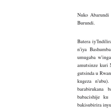
Nuko Abarundi 
Burundi.
Batera iy'Indil
n'iya Bashumba
umugaba w'ing
amutsinze kuri
gutsinda u Rwan
kugeza n'ubu).
barabirukana 
babacishije k
bakisubirira in