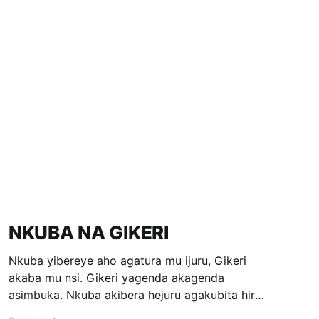
NKUBA NA GIKERI
Nkuba yibereye aho agatura mu ijuru, Gikeri
akaba mu nsi. Gikeri yagenda akagenda
asimbuka. Nkuba akibera hejuru agakubita hirya
no hino. Umunsi umwe aza gukubita ajya hasi,