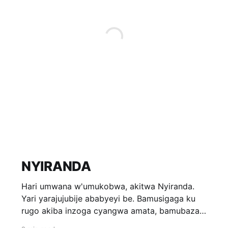
NYIRANDA
Hari umwana w'umukobwa, akitwa Nyiranda.
Yari yarajujubije ababyeyi be. Bamusigaga ku
rugo akiba inzoga cyangwa amata, bamubaza
uwakoze ibyo ati «Simbizi.» Kandi ibintu ari we