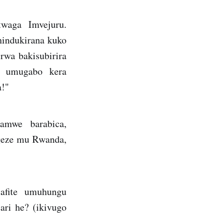
waga Imvejuru.
hindukirana kuko
rwa bakisubirira
a umugabo kera
a!"
bamwe barabica,
geze mu Rwanda,
afite umuhungu
ari he? (ikivugo