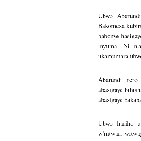
Ubwo Abarundi
Bakomeza kubiru
babonye hasigay
inyuma. Ni n'
ukamumara ubwob
Abarundi rero 
abasigaye bihi
abasigaye bakaba
Ubwo hariho u
w'intwari witwa